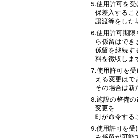
5.使用許可を
保差入するこ
譲渡等をした
6.使用許可期
ら係留はでき
係留を継続す
料を徴収しま
7.使用許可を
える変更はで
その場合は新
8.施設の整備
変更を
町が命令する
9.使用許可を
み係留が可能