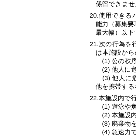
係留できませ
20.使用でき
能力（募集要
最大幅）以下
21.次の行為
は本施設から
(1) 公の
(2) 他人
(3) 他人
他を携帯する
22.本施設内
(1) 遊泳や
(2) 本施
(3) 廃棄
(4) 急速