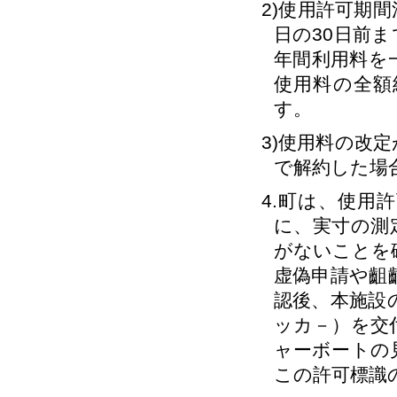
2)使用許可期
日の30日前
年間利用料を
使用料の全額
す。
3)使用料の改
で解約した場
4.町は、使用
に、実寸の測
がないことを
虚偽申請や齟
認後、本施設
ッカ－）を交
ャーボートの
この許可標識